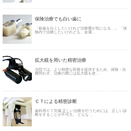
保険治療でも白い歯に
「銀歯を白くしたいけれど治療費が気になる…」 「保
険内で治療したいけれども、金属 ...
拡大鏡を用いた精密治療
当院では、より精密な医療を提供するため、保険・自
費問わず、治療の際には拡大鏡を使 ...
ＣＴによる精密診断
歯科用ＣＴ完備 正しい治療を行うためには、正しい診
断をすることが不可欠。 どんな ...