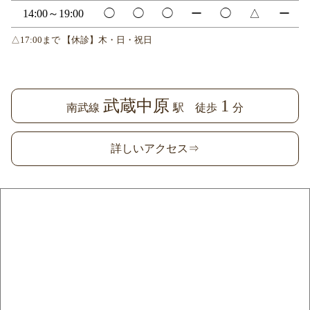
14:00～19:00
◯
◯
◯
ー
◯
△
ー
△17:00まで 【休診】木・日・祝日
武蔵中原
1
南武線
駅 徒歩
分
詳しいアクセス⇒